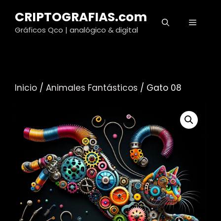
Saltar
CRIPTOGRAFIAS.com
al
MENÚ
contenido
Gráficos Qco | analógico & digital
Inicio
/
Animales Fantásticos
/ Gato 08